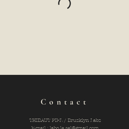
Contact
THIBAUT PIEL / Bruzklyn Labz
E-mail :
labo.le.sel@gmail.com