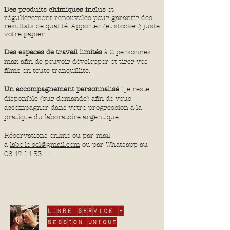
Des produits chimiques inclus
et
régulièrement renouvelés pour garantir des
résultats de qualité. Apportez (et stockez) juste
votre papier.
Des espaces de travail limités
à 2 personnes
max afin de pouvoir développer et tirer vos
films en toute tranquillité.
Un accompagnement personnalisé :
je reste
disponible (sur demande) afin de vous
accompagner dans votre progression à la
pratique du laboratoire argentique.
Réservations online ou par mail
à
labo.le.sel@gmail.com
ou par Whatsapp au
06.47.14.53.44
Libre Service -
Session unique