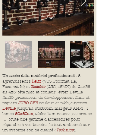
Un accès à du matériel professionnel :
5
agrandisseurs
Leitz
(V35, Focomat IIa,
Focomat Ic) et
Beseler
(23C, 45MX) du 24x36
au 4x5’ tête n&b et couleur, évier Deville
2m30, processeur de développement films et
papiers
JOBO CPE
couleur et n&b, cuvettes
Deville
jusqu’au 50x60cm, margeur AHEL 4
lames
50x60cm
, tables lumineuses, essoreuse
… toute une gamme d'accessoires pour
répondre à vos besoins, le tout ambiancé sur
un système son de qualité (
Technics
).