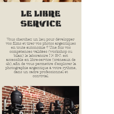
LE LIBRE
SERVICE
Vous cherchez un lieu pour développer
vos films et tirer vos photos argentiques
en toute autonomie ? Une fois vos
compétences validées (workshop ou
bilan) le laboratoire LE SEL est
accessible en libre-service (créneaux de
4h), afin de vous permettre d’explorer la
photographie argentique à votre rythme,
dans un cadre professionnel et
convivial.