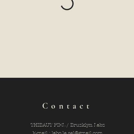
Contact
THIBAUT PIEL / Bruzklyn Labz
E-mail :
labo.le.sel@gmail.com